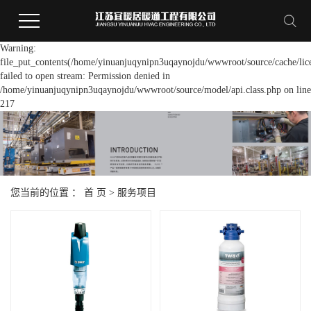
Warning:
file_put_contents(/home/yinuanjuqynipn3uqaynojdu/wwwroot/source/cache/lic
failed to open stream: Permission denied in
/home/yinuanjuqynipn3uqaynojdu/wwwroot/source/model/api.class.php on line
217
您当前的位置 ：
首 页
>
服务项目