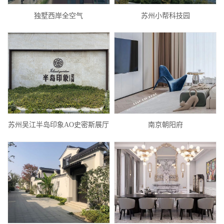
独墅西岸全空气
苏州小帮科技园
苏州吴江半岛印象AO史密斯展厅
南京朝阳府