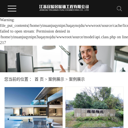
Warning:
file_put_contents(/home/yinuanjuqynipn3uqaynojdu/wwwroot/source/cache/lic
failed to open stream: Permission denied in
/home/yinuanjuqynipn3uqaynojdu/wwwroot/source/model/api.class.php on line
217
您当前的位置 ：
首 页
>
案例展示
>
案例展示