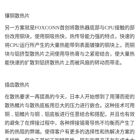
镶铜散热片
另一方案就是FOXCONN首创将散热器底部与CPU接触的部
份改用铜块，使用铜吸热快，热传导能力强的特点，快速的
将CPU运行所产生的大量热能带到表面镀镍的铜块上，而铜
块与铝挤型散热片之间使用导热膏与之紧密结合，使大量热
能快速的扩散到铝挤散热片上而被风扇的转动而带走。
插齿散热片
在散热要求一再提高的今天，日本人开始想到了用薄而密的
散热鳍片与散热底板用巨大的压力进行嵌合。这种技术可用
铜﹑铝鳍片与铜﹑铝底板进行任意结合和搭配，并且也有效
的避免了在焊接过程中，各种焊接锡膏导热不均衡而产生了
新的热阻的弊端。使得客户有更多的选择性和热解决方案的