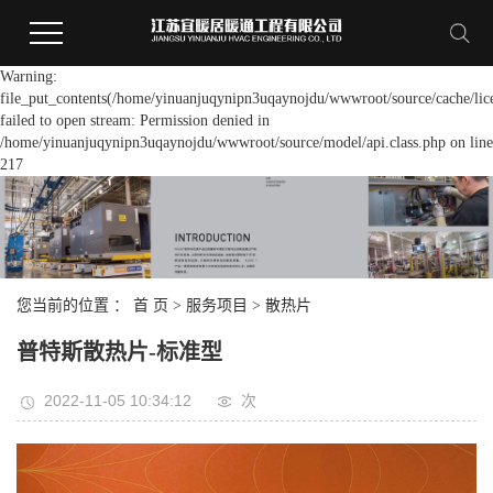
Warning:
file_put_contents(/home/yinuanjuqynipn3uqaynojdu/wwwroot/source/cache/lic
failed to open stream: Permission denied in
/home/yinuanjuqynipn3uqaynojdu/wwwroot/source/model/api.class.php on line
217
您当前的位置 ：
首 页
>
服务项目
>
散热片
普特斯散热片-标准型
2022-11-05 10:34:12
次