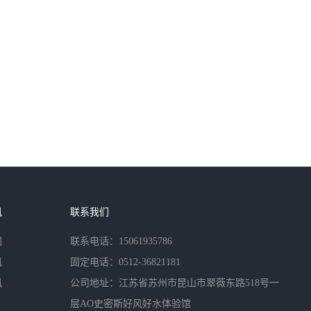
讯
联系我们
闻
联系电话：15061935786
讯
固定电话：0512-36821181
讯
公司地址：江苏省苏州市昆山市翠薇东路518号一
层AO史密斯好风好水体验馆