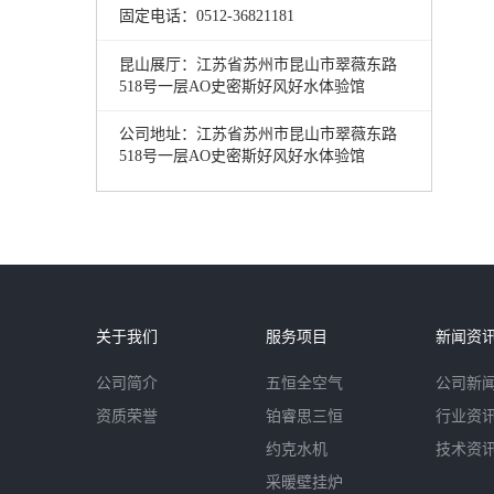
固定电话：0512-36821181
昆山展厅：江苏省苏州市昆山市翠薇东路
518号一层AO史密斯好风好水体验馆
公司地址：江苏省苏州市昆山市翠薇东路
518号一层AO史密斯好风好水体验馆
关于我们
服务项目
新闻资
公司简介
五恒全空气
公司新
资质荣誉
铂睿思三恒
行业资
约克水机
技术资
采暖壁挂炉